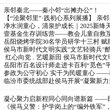
亲邻秦北——秦小邻“出摊办公”！
【“浍聚邻里”·践初心系列展播】 亲
净水润童心，清泉护成长｜2025新绛
邻“出摊办公”
壹基金生存训练营——教会儿童自救互
净水计划落地8所校园
岳阳烧烤学院30名学员研学十三村 赋
救，提高生存能力”
侯马市新时代文明实践"文艺轻骑兵"
红心向党 . 艺暖新田 侯马市新时代
线执勤交警
岳阳市百名设计师走进卡百利“觅色”
走进彭真故居开展主题汇演
参政为公守初心 实干为民暖童心 —
美学升级
临汾市委统战部赴侯马开展“凝聚新力
赴北西庄学校开展端午主题实践活动
题教育和观摩交流活动
凝心聚力启新程同心同向谱新篇 ——
《侯马义警：护学岗上的“编外铁军”
部顺利完成换届工作