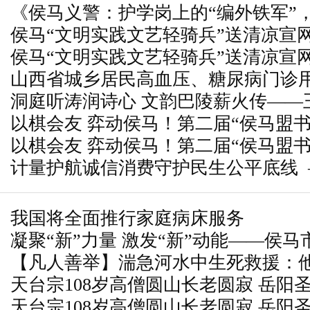
《侯马义警：护学岗上的“编外铁军”
屏障》
侯马“文明实践文艺轻骑兵”送清凉宣
屏障》
侯马“文明实践文艺轻骑兵”送清凉宣
考
山西省城乡居民高血压、糖尿病门诊
考
洞庭听涛润诗心 文韵巴陵薪火传——
以棋会友 弈动侯马！第二届“侯马盟
列讲座在岳阳圆满举办
以棋会友 弈动侯马！第二届“侯马盟
满举办
计量护航诚信消费守护民生公平底线
满举办
开展“5·20世界计量日”专项服务活动
我国将全面推行家庭病床服务
凝聚“新”力量 激发“新”动能——侯
【凡人善举】湍急河水中生死救援：
部长李晶晶调研侯马市新的社会阶层
天台宗108岁高僧圆山长老圆寂 岳阳
水少年从死神手中夺回
天台宗108岁高僧圆山长老圆寂 岳阳
思