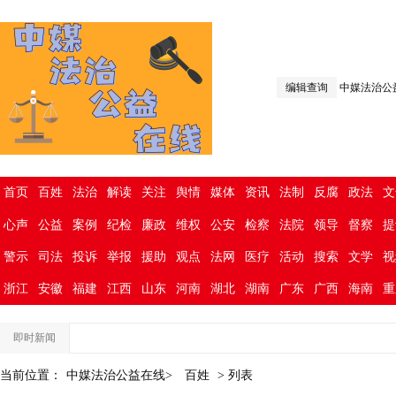
编辑查询
中媒法治公
首页
百姓
法治
解读
关注
舆情
媒体
资讯
法制
反腐
政法
文
心声
公益
案例
纪检
廉政
维权
公安
检察
法院
领导
督察
提
警示
司法
投诉
举报
援助
观点
法网
医疗
活动
搜索
文学
视
浙江
安徽
福建
江西
山东
河南
湖北
湖南
广东
广西
海南
重
即时新闻
当前位置：
中媒法治公益在线>
百姓
> 列表