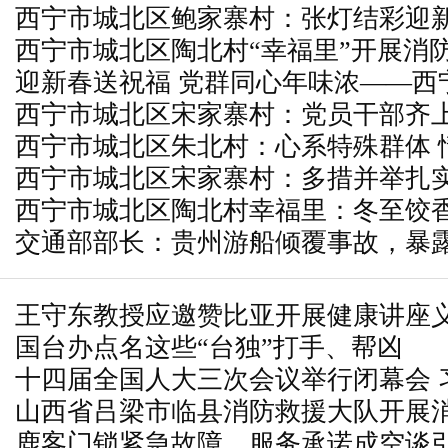
西宁市城北区鲍家寨村：张灯结彩迎新
西宁市城北区陶北村“幸福里”开展消
园
迎新春送祝福 党群同心年味浓——西
动
西宁市城北区宋家寨村：党员干部齐上
展写春联剪窗花主题活动
西宁市城北区朱北村：心系特殊群体 
心
西宁市城北区宋家寨村：多措并举扎
西宁市城北区陶北村幸福里：冬至饺香
作
交通部部长：贵州游船倾覆事故，暴
兴乡村
还存在盲区漏洞
王守东教授应邀赞比亚开展健康讲座义
国台办点名这些“台独”打手、帮凶
颁“中赞中医药文化特别贡献奖”
十四届全国人大三次会议举行闭幕会 
山西省吕梁市临县消防救援大队开展消
领导人出席
鹿客门锁紧急故障，服务承诺成空谈
辨"全民科普活动