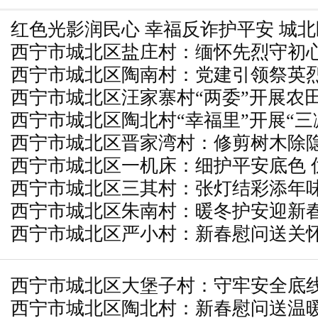
红色光影润民心 幸福反诈护平安 城
西宁市城北区盐庄村：缅怀先烈守初心
展公益露天电影放映活动
西宁市城北区陶南村：党建引领祭英烈
西宁市城北区汪家寨村“两委”开展农
西宁市城北区陶北村“幸福里”开展“三
作
西宁市城北区晋家湾村：修剪树木除隐
宣传活动
西宁市城北区一机床：细护平安底色 
安
西宁市城北区三其村：张灯结彩添年味
西宁市城北区朱南村：暖冬护安迎新春
西宁市城北区严小村：新春慰问送关怀
西宁市城北区大堡子村：守牢安全底线
西宁市城北区陶北村：新春慰问送温暖