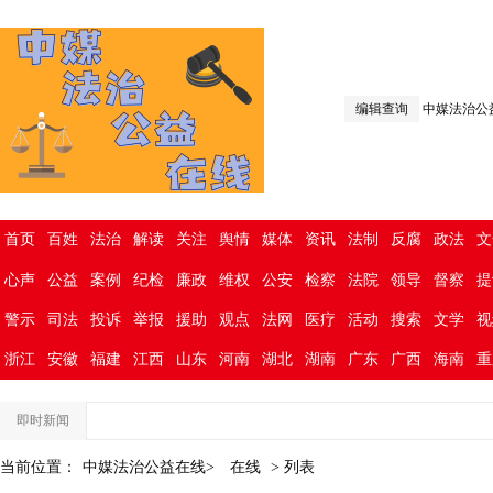
编辑查询
中媒法治公
首页
百姓
法治
解读
关注
舆情
媒体
资讯
法制
反腐
政法
文
心声
公益
案例
纪检
廉政
维权
公安
检察
法院
领导
督察
提
警示
司法
投诉
举报
援助
观点
法网
医疗
活动
搜索
文学
视
浙江
安徽
福建
江西
山东
河南
湖北
湖南
广东
广西
海南
重
即时新闻
当前位置：
中媒法治公益在线>
在线
> 列表