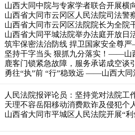
山西大同中院与专家学者联合开展横
山西省大同市云冈区人民法院司法警
山西省大同市云冈区法院院长为全院
全专项检查行动
山西省大同平城法院举办法庭开放日
筑牢保密法治防线 捍卫国家安全尊严
坚持干字当头 狠抓九分落实！——山
人民法院开展多维度保密培训和宣传
鹿客门锁紧急故障，服务承诺成空谈
2025年全市法院院长会议
勇往“执”前 “行”稳致远 ——山西大
会召开
人民法院报评论员：坚持党对法院工
天理不容岳阳移动消费欺诈及侵犯个人
山西省大同市平城区人民法院开展“利剑
日攻坚行动启动仪式