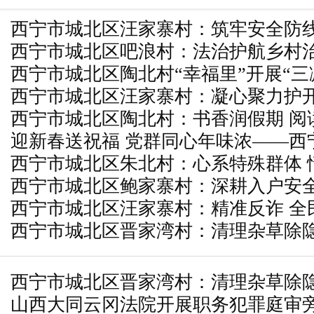
西宁市城北区汪家寨村：筑牢安全防线
西宁市城北区吧浪村：法治护航乡村治
治
西宁市城北区陶北村“幸福里”开展“三
纠纷
西宁市城北区汪家寨村：凝心聚力护开
宣传活动
西宁市城北区陶北村：书香润假期 阅
长
迎新春送祝福 党群同心年味浓——西
西宁市城北区朱北村：心系特殊群体 
展写春联剪窗花主题活动
西宁市城北区鲍家寨村：深耕入户安全
西宁市城北区汪家寨村：精准反诈 全
安根基
西宁市城北区晋家湾村：清理杂草除隐
全网”
西宁市城北区晋家湾村：清理杂草除隐
山西大同云冈法院开展职务犯罪庭审
全网”