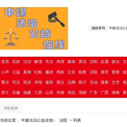
编辑查询
中媒法治公
首页
百姓
法治
解读
关注
舆情
媒体
资讯
法制
反腐
政法
文
心声
公益
案例
纪检
廉政
维权
公安
检察
法院
领导
督察
提
警示
司法
投诉
举报
援助
观点
法网
医疗
活动
搜索
文学
视
浙江
安徽
福建
江西
山东
河南
湖北
湖南
广东
广西
海南
重
即时新闻
当前位置：
中媒法治公益在线>
法院
> 列表