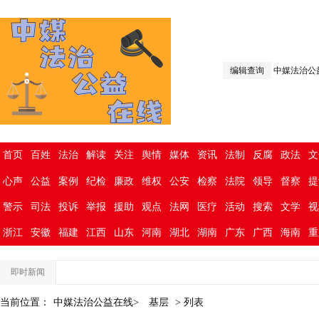
编辑查询
中媒法治公
首页
百姓
法治
解读
关注
舆情
媒体
资讯
法制
反腐
政法
文
心声
公益
案例
纪检
廉政
维权
公安
检察
法院
领导
督察
提
警示
司法
投诉
举报
援助
观点
法网
医疗
活动
搜索
文学
视
浙江
安徽
福建
江西
山东
河南
湖北
湖南
广东
广西
海南
重
即时新闻
当前位置：
中媒法治公益在线>
基层
> 列表