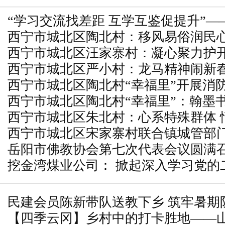
“学习交流找差距 互学互鉴促提升”
西宁市城北区陶北村：移风易俗润民心
村“两委”成员赴周边强村调研学习
西宁市城北区汪家寨村：凝心聚力护开
西宁市城北区严小村：龙马精神闹新春
长
西宁市城北区陶北村“幸福里”开展消
西宁市城北区陶北村“幸福里”：翰墨
动
西宁市城北区朱北村：心系特殊群体 
西宁市城北区宋家寨村联合镇城管部
岳阳市佛教协会第七次代表会议圆满
产专项检查
挖金湾煤业公司： 掀起深入学习党的
神热潮
民建会员陈新带队送教下乡 筑牢暑期
【四季云冈】乡村中的打卡胜地——