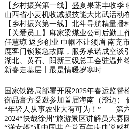
【乡村振兴第一线】盛夏果蔬丰收季 
区西韩岭乡北村御乐园
山西省小麦机收减损技能大比武活动
振兴
【乡村振兴第一线】北斗导航精量播种
【关爱员工】麻家梁煤业公司后勤工作
出“加速度”
任慧琼 返乡创业 巾帼不让须眉 南充
工“幸福感”
鹿客门锁紧急故障，服务承诺成空谈
湖北、黄石、阳新三级总工会驻温州
新春走基层丨最是情暖岁寒时
2025年“两节”返乡返岗送温暖慰问活
国家铁路局部署开展2025年春运监督
御品膏方受邀参加首届海南（澄迈） 
“年轻人从事农业大有可为！”——第
养产业合作交流会
2024“快哉徐州”旅游景区讲解员大赛
职业技能大赛决赛现场见闻
“洋女婿”观中国共产党百年庆典说感