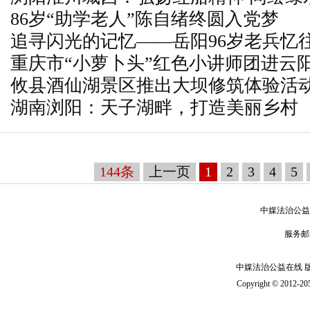
86岁“助学老人”陈自绪终圆入党梦
追寻闪光的记忆——岳阳96岁老兵忆
重庆市“小萝卜头”红色小讲师团进云阳
攸县酒仙湖景区推出大坝修筑体验活动
进”红色故事
湖南浏阳：天子湖畔，打造美丽乡村
来
144条
上一页
1
2
3
4
5
中媒法治公益
服务邮
中媒法治公益在线 版 权
Copyright © 2012-