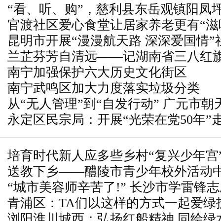
“看、听、购”，慈利县东岳观镇阳凤
官渡社区爱心食堂让居家养老更有“滋
宴
昆明市开展“漫漫航天路 深深爱国情
兰芷芬芳自清远——记湖南省三八红
观教育实践活动
南宁加强保护六大历史文化街区
南宁武鸣区加大力度落实垃圾分类
从“无人管理”到“自发行动” 广元市
永定区民宗局：开展“光荣在党50年”
分类工作机制
培育时代新人应多些乡村“复兴少年宫
送教下乡——醴陵市青少年校外活动
“城市美容师辛苦了!” 长沙市学雷锋
纪实
青浦区：TA们以这样的方式一起爱绿
卫工人送清凉
浏阳淮川城西：弘扬红船精神 同绘绿