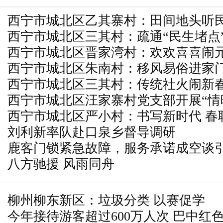
西宁市城北区乙其寨村：田间地头听民
西宁市城北区三其村：疏通“民生堵点
生
西宁市城北区晋家湾村：欢欢喜喜闹元
西宁市城北区朱南村：移风易俗进家门
圆
西宁市城北区三其村：传统社火闹新春
西宁市城北区汪家寨村党支部开展“情
西宁市城北区严小村：书写新时代 春
榆”主题党日活动
刘利新率队赴口泉乡督导调研
鹿客门锁紧急故障，服务承诺成空谈
八方驰援 风雨同舟
柳州柳东新区：垃圾分类 以赛促学
今年接待游客超过600万人次 巴中红