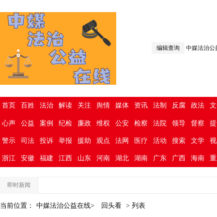
编辑查询
中媒法治公
首页
百姓
法治
解读
关注
舆情
媒体
资讯
法制
反腐
政法
文
心声
公益
案例
纪检
廉政
维权
公安
检察
法院
领导
督察
提
警示
司法
投诉
举报
援助
观点
法网
医疗
活动
搜索
文学
视
浙江
安徽
福建
江西
山东
河南
湖北
湖南
广东
广西
海南
重
即时新闻
当前位置：
中媒法治公益在线>
回头看
> 列表