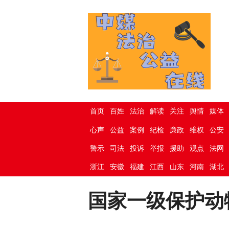
首页
百姓
法治
解读
关注
舆情
媒体
心声
公益
案例
纪检
廉政
维权
公安
警示
司法
投诉
举报
援助
观点
法网
浙江
安徽
福建
江西
山东
河南
湖北
国家一级保护动