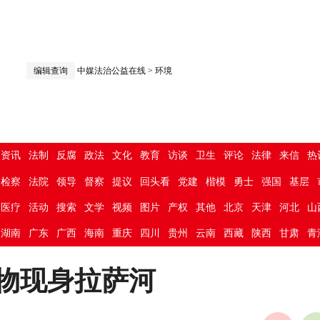
编辑查询
中媒法治公益在线
>
环境
资讯
法制
反腐
政法
文化
教育
访谈
卫生
评论
法律
来信
热
检察
法院
领导
督察
提议
回头看
党建
楷模
勇士
强国
基层
医疗
活动
搜索
文学
视频
图片
产权
其他
北京
天津
河北
山
湖南
广东
广西
海南
重庆
四川
贵州
云南
西藏
陕西
甘肃
青
物现身拉萨河