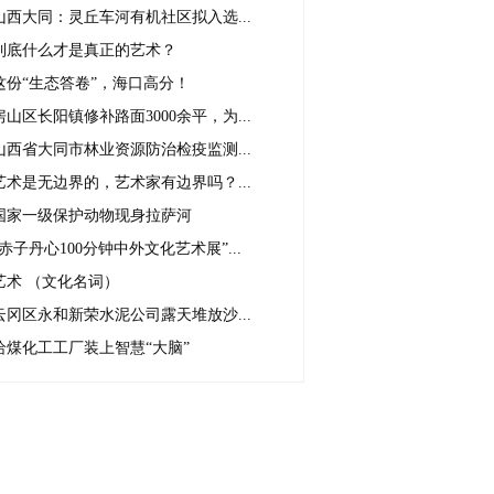
山西大同：灵丘车河有机社区拟入选...
到底什么才是真正的艺术？
这份“生态答卷”，海口高分！
房山区长阳镇修补路面3000余平，为...
山西省大同市林业资源防治检疫监测...
艺术是无边界的，艺术家有边界吗？...
国家一级保护动物现身拉萨河
“赤子丹心100分钟中外文化艺术展”...
艺术 （文化名词）
云冈区永和新荣水泥公司露天堆放沙...
给煤化工工厂装上智慧“大脑”