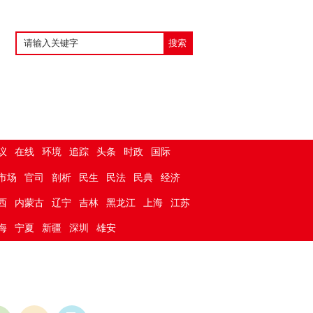
议
在线
环境
追踪
头条
时政
国际
市场
官司
剖析
民生
民法
民典
经济
西
内蒙古
辽宁
吉林
黑龙江
上海
江苏
海
宁夏
新疆
深圳
雄安