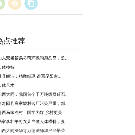
热点推荐
山东双桥贸易公司环保问题凸显，监...
人体模特
叶县朗洁：精雕细琢 谱写昆阳古...
人体艺术
山西大同：我国首个千万吨级煤矸石...
《寿阳县高家坡村砖厂污染严重，部...
迁西马家沟村：国学为媒 乡村更美
画家李壮平将女儿当做人体模特，妻...
山西大同法华寺万德法师华严经塔荣...