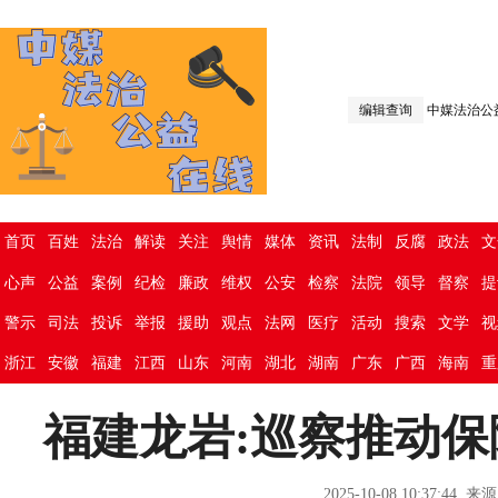
编辑查询
中媒法治公
首页
百姓
法治
解读
关注
舆情
媒体
资讯
法制
反腐
政法
文
心声
公益
案例
纪检
廉政
维权
公安
检察
法院
领导
督察
提
警示
司法
投诉
举报
援助
观点
法网
医疗
活动
搜索
文学
视
浙江
安徽
福建
江西
山东
河南
湖北
湖南
广东
广西
海南
重
福建龙岩:巡察推动
2025-10-08 10:3